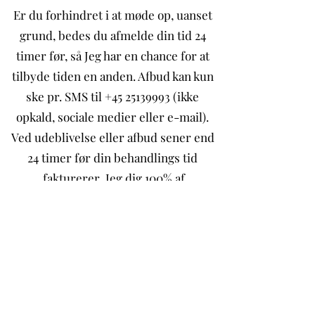
Er du forhindret i at møde op, uanset
grund, bedes du afmelde din tid 24
timer før, så Jeg har en chance for at
tilbyde tiden en anden. Afbud kan kun
ske pr. SMS til +45 25139993 (ikke
opkald, sociale medier eller e-mail).
Ved udeblivelse eller afbud sener end
24 timer før din behandlings tid
fakturerer Jeg dig 100% af
behandlingens pris.
TIDER TIL KONFIRMANDER
Tider til konfirmanden skal bookes af
enten forældre eller værge, som
derved også hæfter for tiden ved evt.