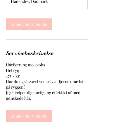
Haderslev, Danmark
1
5
m
i
Anmod om at booke
n
Servicebeskrivelse
Hårfjerning med voks
Hel ryg
475.- kr
Har du også svært ved selv at fjerne dine hår
på ryggen?
Jeg hjælper dig hurtigt og effektivt af med
Anmod om at booke