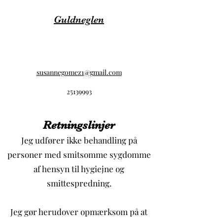
Guldneglen
susannegomez1@gmail.com
25139993
Retningslinjer
Jeg udfører ikke behandling på
personer med smitsomme sygdomme
af hensyn til hygiejne og
smittespredning.
Jeg gør herudover opmærksom på at