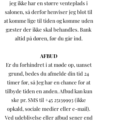
jeg ikke har en større venteplads i
salonen, så derfor henviser jeg blot til
at komme lige til tiden og komme uden
gæster der ikke skal behandles. Bank
altid på døren, før du går ind.
AFBUD
Er du forhindret i at møde op, uanset
grund, bedes du afmelde din tid 24
timer før, så Jeg har en chance for at
tilbyde tiden en anden. Afbud kan kun
ske pr. SMS til +45 25139993 (ikke
opkald, sociale medier eller e-mail).
Ved udeblivelse eller afbud sener end
24 timer før din behandlings tid
fakturerer Jeg dig 100% af