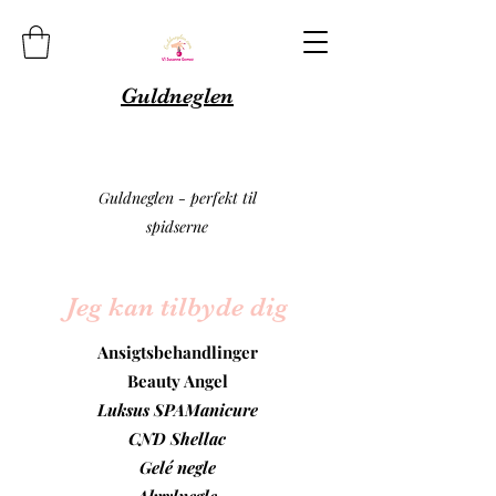
Guldneglen
Guldneglen - perfekt til
spidserne
Jeg kan tilbyde dig
Ansigtsbehandlinger
Beauty Angel
Luksus SPAManicure
CND Shellac
Gelé negle