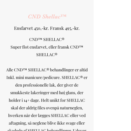
CND Shellac™️
Ensfarvet 450,-kr. Fransk 495,-kr.
CND™ SHELLAC®
Super flot ensfarvet, eller fransk CND™
SHELLAC®
Alle CND™ SHELLAC® behandlinger er altid
Inkl. mini manicure/pedicure. SHELLAC® er
den professionelle lak, der giver de
smukkeste lakeringer med høj glans, der
holder i 14+ dage. Helt unikt for SHELLAC
skal der aldrig files ovenpå naturneglen,
hverken når der lægges SHELLAC eller ved
aftagning, så neglene blive ikke svage eller
skadede af SHELLAC behandlinger. Udover