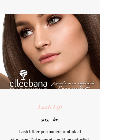
Lash Lift
505,- kr.
Lash lift er permanent ombuk af
vipperne. Det giver et smukt og naturligt