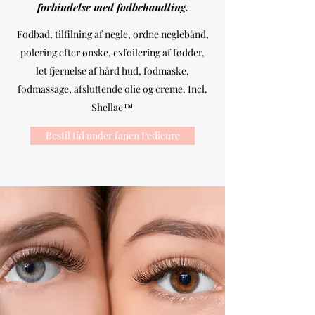
forbindelse med fodbehandling.
Fodbad, tilfilning af negle, ordne neglebånd,
polering efter ønske, exfoilering af fødder,
let fjernelse af hård hud, fodmaske,
fodmassage, afsluttende olie og creme. Incl.
Shellac™️
Bestil tid under fanen Pedicure