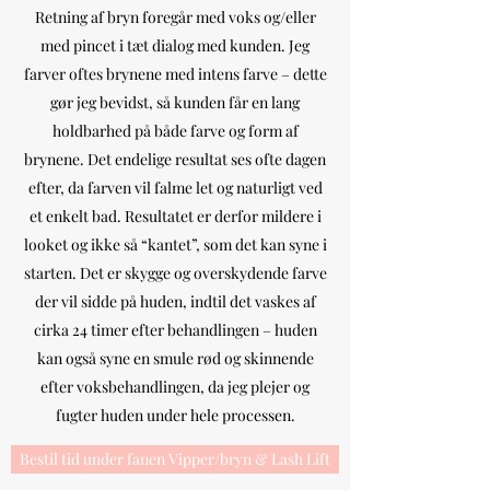
Retning af bryn foregår med voks og/eller
med pincet i tæt dialog med kunden. Jeg
farver oftes brynene med intens farve – dette
gør jeg bevidst, så kunden får en lang
holdbarhed på både farve og form af
brynene. Det endelige resultat ses ofte dagen
efter, da farven vil falme let og naturligt ved
et enkelt bad. Resultatet er derfor mildere i
looket og ikke så “kantet”, som det kan syne i
starten. Det er skygge og overskydende farve
der vil sidde på huden, indtil det vaskes af
cirka 24 timer efter behandlingen – huden
kan også syne en smule rød og skinnende
efter voksbehandlingen, da jeg plejer og
fugter huden under hele processen.
Bestil tid under fanen Vipper/bryn & Lash Lift