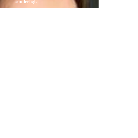
sønderligt.
Split-Ender PRO er det første
værktøj, der hurtigt og enkelt
fjerner slidte spidser på hele
længden uden at skade håret. På
denne måde kan du nemt få
trimmet håret uden at forandre
frisuren. For dig betyder dette, at
du hurtigere kan få et langt, sundt
og lækkert hår.
Det, der gør Split-Ender PRO så
unik, er det specielt udviklede
Surgy-Trimsystem. Det er
udformet til at i en lige bevægelse
styre hvert hårstrå ind til bladet
på maskinen. Herved tvinges