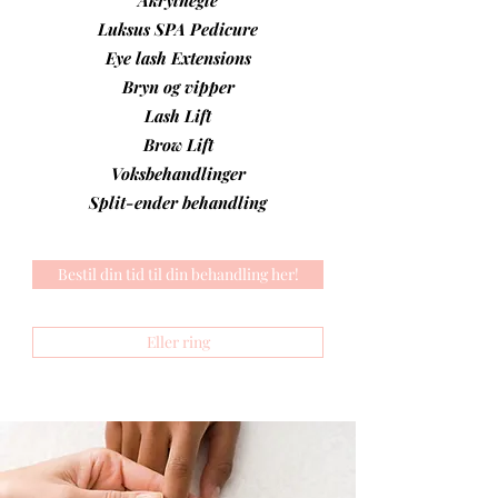
Akrylnegle
Luksus SPA Pedicure
Eye lash Extensions
Bryn og vipper
Lash Lift
Brow Lift
Voksbehandlinger
Split-ender behandling
Bestil din tid til din behandling her!
Eller ring