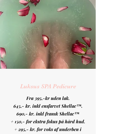
Luksus SPA Pedicure
Fra 395,-kr uden lak.
645,- kr. inkl ensfarvet Shellac™️.
690,- kr. inkl fransk Shellac™️
+ 150,- for ekstra fokus på hård hud.
+ 295,- kr. for voks af underben i