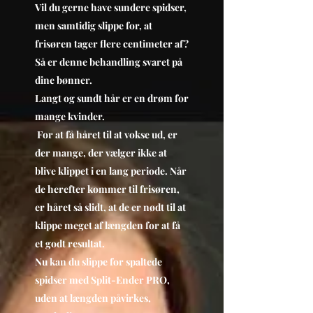
Vil du gerne have sundere spidser,
men samtidig slippe for, at
frisøren tager flere centimeter af?
Så er denne behandling svaret på
dine bønner.
Langt og sundt hår er en drøm for
mange kvinder.
For at få håret til at vokse ud, er
der mange, der vælger ikke at
blive klippet i en lang periode. Når
de herefter kommer til frisøren,
er håret så slidt, at de er nødt til at
klippe meget af længden for at få
et godt resultat.
Nu kan du slippe for spaltede
spidser med Split-Ender PRO,
uden at længden påvirkes,