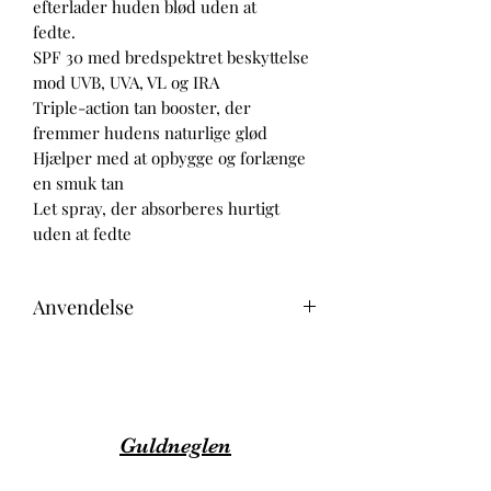
efterlader huden blød uden at
fedte.
SPF 30 med bredspektret beskyttelse
mod UVB, UVA, VL og IRA
Triple-action tan booster, der
fremmer hudens naturlige glød
Hjælper med at opbygge og forlænge
en smuk tan
Let spray, der absorberes hurtigt
uden at fedte
Anvendelse
Spray en rigelig og jævn mængde over
hele kroppen før soleksponering og
påfør hyppigt igen, især efter
badning, aftørring med håndklæde og
Guldneglen
sved. Hvis mængden reduceres, vil
beskyttelsesniveauet blive væsentligt