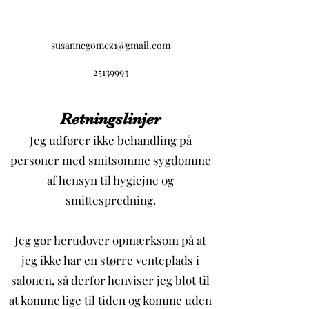
nedsat.
Undgå ophold i solen midt på dagen
(kl. 10–16). Overeksponering for solen,
susannegomez1@gmail.com
selv ved brug af
solbeskyttelsesprodukter, udgør en
25139993
alvorlig sundhedsrisiko.
Solbeskyttelsesprodukter beskytter
ikke 100 % mod UV-stråling. Hold
Retningslinjer
babyer og små børn væk fra direkte
Jeg udfører ikke behandling på
sollys. Beskyt dig selv
personer med smitsomme sygdomme
af hensyn til hygiejne og
smittespredning.
Jeg gør herudover opmærksom på at
jeg ikke har en større venteplads i
salonen, så derfor henviser jeg blot til
at komme lige til tiden og komme uden