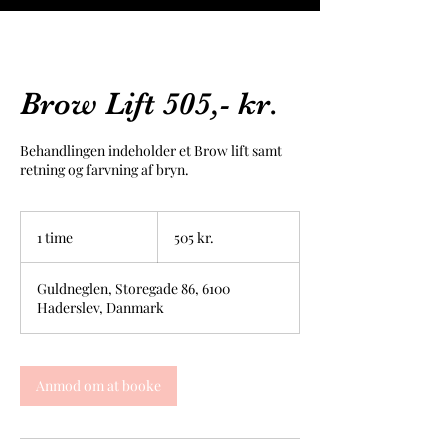
Brow Lift 505,- kr.
Behandlingen indeholder et Brow lift samt
retning og farvning af bryn.
505
danske
1 time
1
505 kr.
kroner
t
i
Guldneglen, Storegade 86, 6100
m
Haderslev, Danmark
Anmod om at booke